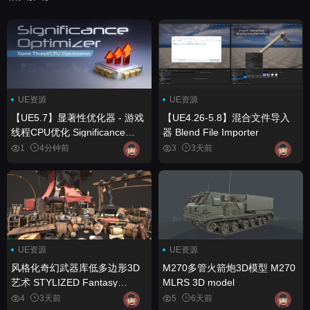
UE资源
UE资源
【UE5.7】显著性优化器 - 游戏
【UE4.26-5.8】混合文件导入
线程CPU优化 Significance
器 Blend File Importer
Optimizer - Game Thread CPU
1
4分钟前
3
3天前
Optimization
UE资源
UE资源
风格化奇幻武器库低多边形3D
M270多管火箭炮3D模型 M270
艺术 STYLIZED Fantasy
MLRS 3D model
Armory - Low Poly 3D Art
4
3天前
5
6天前