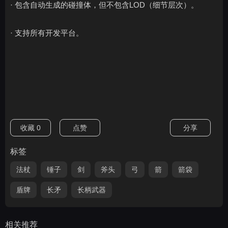
· 包含自动生成的碰撞体，但不包含LOD（细节层次）。
· 支持所有开发平台。
收藏
0
点赞
分享
标签
法杖
锤子
剑
斧头
弓
箭
箭袋
盾牌
长矛
长柄武器
相关推荐