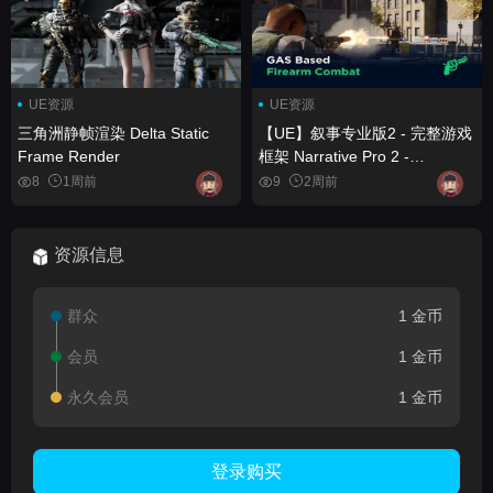
UE资源
UE资源
三角洲静帧渲染 Delta Static
【UE】叙事专业版2 - 完整游戏
Frame Render
框架 Narrative Pro 2 -
Complete Game Framework
8
1周前
9
2周前
资源信息
群众
1 金币
会员
1 金币
永久会员
1 金币
登录购买