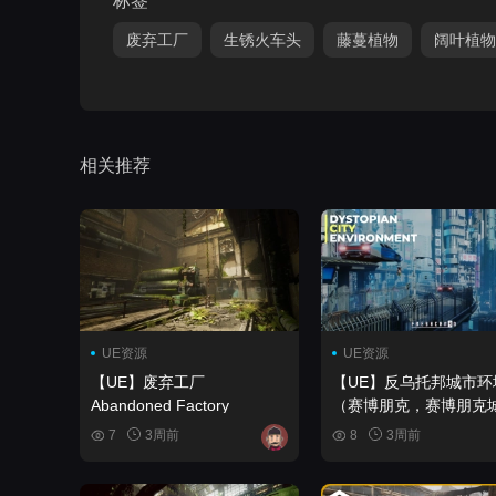
标签
废弃工厂
生锈火车头
藤蔓植物
阔叶植物
相关推荐
UE资源
UE资源
【UE】废弃工厂
【UE】反乌托邦城市环
Abandoned Factory
（赛博朋克，赛博朋克
市，赛博朋克建筑）
7
3周前
8
3周前
Dystopian City Environ
(Cyberpunk, Cyberpun