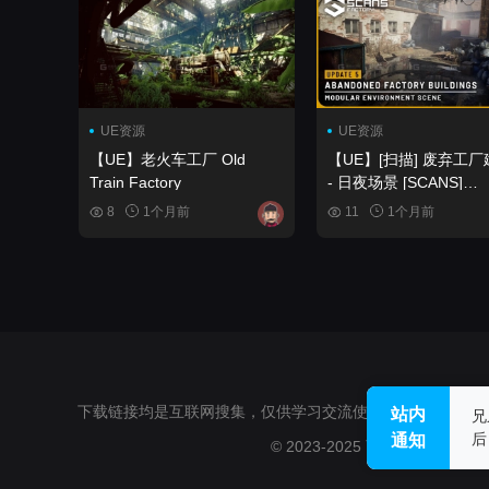
City, Cyberpunk Buildin
UE资源
UE资源
【UE】老火车工厂 Old
【UE】[扫描] 废弃工厂
Train Factory
- 日夜场景 [SCANS]
Abandoned Factory
8
1个月前
11
1个月前
Buildings - Day Night 
下载链接均是互联网搜集，仅供学习交流使用，不得用于任何
站内
兄
后
通知
© 2023-2025 西基杂货铺www.cggou