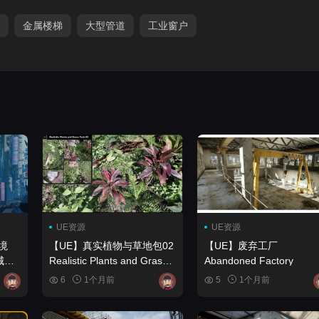
金属楼梯
大型管道
工业窗户
UE资源
UE资源
境
【UE】真实植物与草地包02
【UE】废弃工厂
城
Realistic Plants and Grass
Abandoned Factory
Pack 02
6
1个月前
5
1个月前
ment
k