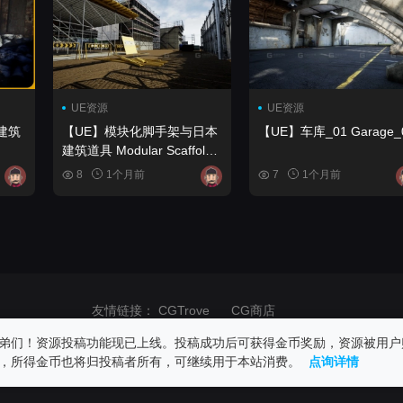
gs)
UE资源
UE资源
建筑
【UE】模块化脚手架与日本
【UE】车库_01 Garag
建筑道具 Modular Scaffold
and Japanese Construction
8
1个月前
7
1个月前
Scene
Props
友情链接：
CGTrove
CG商店
商业用途！请在24小时内删除！如果发生版权纠纷与网站无关，请自重！
弟们！资源投稿功能现已上线。投稿成功后可获得金币奖励，资源被用户
，所得金币也将归投稿者所有，可继续用于本站消费。
点询详情
.com, All rights reserved 丨
陇ICP备2023005140号
丨
甘公网