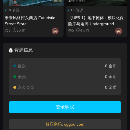
UE资源
UE资源
未来风格街头商店 Futuristic
【UE5.1】地下掩体 - 模块化保
Street Store
险库与走廊 Underground
Bunker - Modular Vaults and
3
3天前
5
4天前
Corridors
资源信息
群众
0 金币
会员
0 金币
永久会员
0 金币
登录购买
解压密码: cggou.com