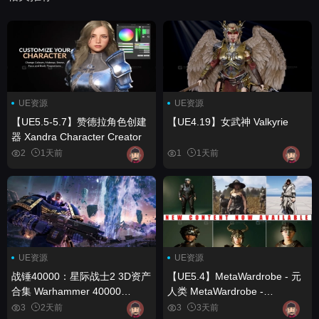
UE资源
UE资源
【UE5.5-5.7】赞德拉角色创建
【UE4.19】女武神 Valkyrie
器 Xandra Character Creator
2
1天前
1
1天前
UE资源
UE资源
战锤40000：星际战士2 3D资产
【UE5.4】MetaWardrobe - 元
合集 Warhammer 40000
人类 MetaWardrobe -
Space Marine 2 - 3D Assets
Metahuman
3
2天前
3
3天前