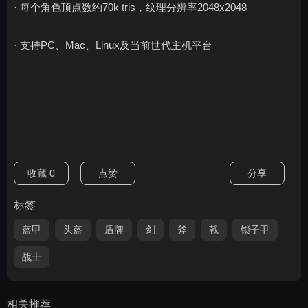
· 每个角色顶点数约70k tris，纹理分辨率2048x2048
· 支持PC、Mac、Linux及当前世代主机平台
收藏
0
点赞
分享
标签
盔甲
头盔
盾牌
剑
斧
戟
锁子甲
战士
相关推荐