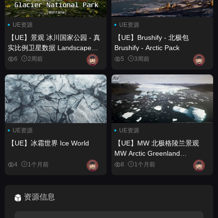
UE资源
UE资源
【UE】景观 冰川国家公园 - 真
【UE】Brushify - 北极包
实比例卫星数据 Landscape
Brushify - Arctic Pack
Glacier National Park - Real
6
2周前
5
3周前
Scale Satellite Data
UE资源
UE资源
【UE】冰霜世界 Ice World
【UE】MW 北极格陵兰景观
MW Arctic Greenland
Landscape
4
1个月前
8
1个月前
资源信息