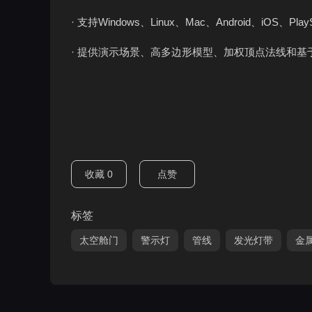
· 支持Windows、Linux、Mac、Android、iOS、Pla
· 提供演示场景、高多边形模型、加权顶点法线和基
收藏
0
点赞
标签
太空舱门
警示灯
管线
发光灯带
金