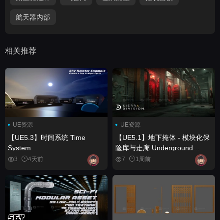
航天器内部
相关推荐
UE资源
UE资源
【UE5.3】时间系统 Time
【UE5.1】地下掩体 - 模块化保
System
险库与走廊 Underground
Bunker - Modular Vaults and
3
4天前
7
1周前
Corridors