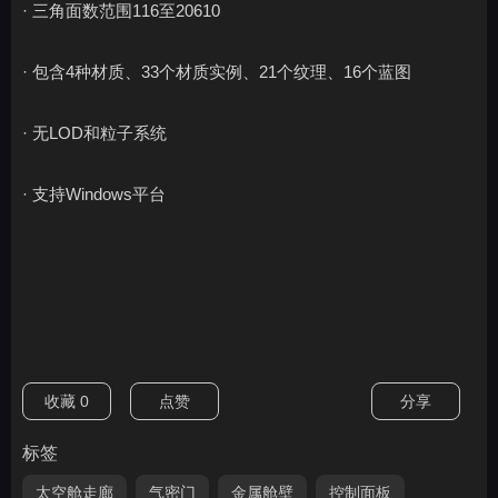
· 三角面数范围116至20610
· 包含4种材质、33个材质实例、21个纹理、16个蓝图
· 无LOD和粒子系统
· 支持Windows平台
收藏
0
点赞
分享
标签
太空舱走廊
气密门
金属舱壁
控制面板