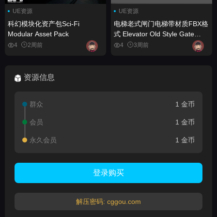
UE资源
UE资源
科幻模块化资产包Sci-Fi
电梯老式闸门电梯带材质FBX格
Modular Asset Pack
式 Elevator Old Style Gate
Elevator With Material FBX
4
2周前
4
3周前
Format
资源信息
群众
1 金币
会员
1 金币
永久会员
1 金币
登录购买
解压密码: cggou.com