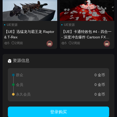
UE资源
UE资源
【UE】迅猛龙与霸王龙 Raptor
【UE】卡通特效包 #4 - 四合一
& T-Rex
- 深度冲击爆炸 Cartoon FX
Pack #4 - 4 in 1 - Deep Impact
5
2周前
5
2周前
Explosions
资源信息
群众
0 金币
会员
0 金币
永久会员
0 金币
登录购买