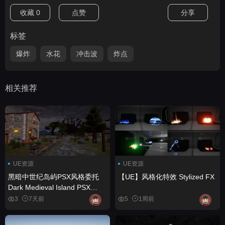
收藏
0
点赞
分享
标签
爆炸
水花
冲击波
炸点
相关推荐
UE资源
UE资源
黑暗中世纪岛屿PSX风格委托
【UE】风格化特效 Stylized FX
Dark Medieval Island PSX
Commission
3
7天前
5
1周前