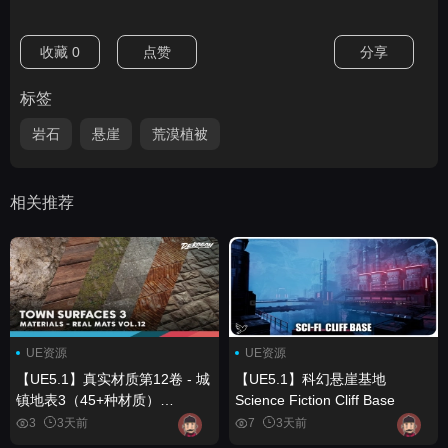
收藏
0
点赞
分享
标签
岩石
悬崖
荒漠植被
相关推荐
UE资源
UE资源
【UE5.1】真实材质第12卷 - 城
【UE5.1】科幻悬崖基地
镇地表3（45+种材质）
Science Fiction Cliff Base
Realistic Materials VOL.12 -
3
3天前
7
3天前
Town Surfaces 3 (45+