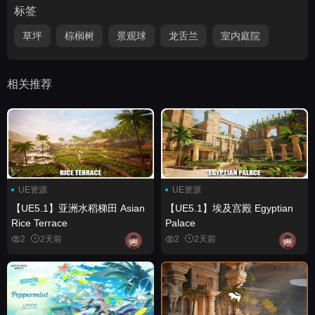
标签
草坪
棕榈树
景观球
龙舌兰
室内庭院
相关推荐
UE资源
UE资源
【UE5.1】亚洲水稻梯田 Asian
【UE5.1】埃及宫殿 Egyptian
Rice Terrace
Palace
2
2天前
2
2天前