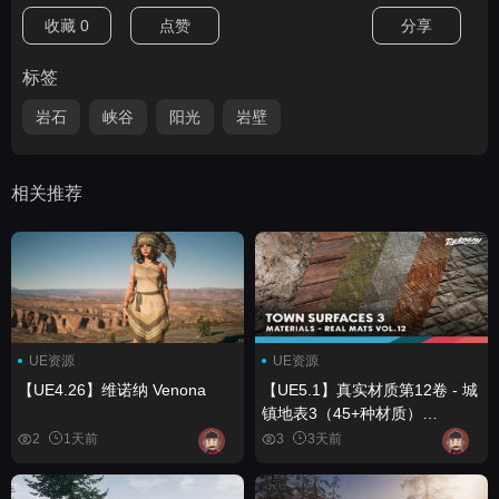
收藏
0
点赞
分享
标签
岩石
峡谷
阳光
岩壁
相关推荐
UE资源
UE资源
【UE4.26】维诺纳 Venona
【UE5.1】真实材质第12卷 - 城
镇地表3（45+种材质）
Realistic Materials VOL.12 -
2
1天前
3
3天前
Town Surfaces 3 (45+
Materials)