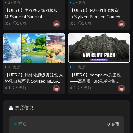
UE资源
UE资源
【UE5.6】生存多人游戏模板 -
【UE5.5】风格化山顶教堂
MPSurvival Survival
（Stylized Perched Church 山
Multiplayer Template -
顶教堂风格化3D） Stylized
2
1天前
1
1天前
MPSurvival
Perched Church ( Stylized
Perched Churche Church
Hilltop Stylised 3D )
UE资源
UE资源
【UE5.2】风格化超级资源包 风
【UE5.6】Vampawn悬崖包
格化自然环境 Stylized MEGA
——高品质PBR悬崖合集
PACK Stylized Nature
Vampawn Cliff Pack – High-
1
1天前
1
1天前
Environment
Quality PBR Cliff Collection
资源信息
群众
0 金币