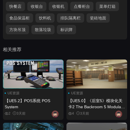
快餐店
收银台
收银机
点餐柜台
菜单灯箱
食品保温柜
饮料机
排队隔离栏
瓷砖地面
方块吊顶
散落垃圾
标识牌
相关推荐
UE资源
UE资源
【UE5.2】POS系统 POS
【UE5.0】《后室5》模块化关
System
卡2 The Backroom 5 Modular
levels 2
2
3天前
4
3天前