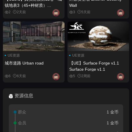
镇地表3（45+种材质）
Wall
Realistic Materials VOL.12 -
2
2天前
3
5天前
Town Surfaces 3 (45+
Materials)
UE资源
UE资源
城市道路 Urban road
【UE】Surface Forge v1.1
Surface Forge v1.1
6
6天前
5
2周前
资源信息
群众
1 金币
会员
1 金币