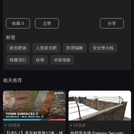
收藏
0
点赞
分享
标签
射击靶场
人形射击靶
防弹隔断
安全警示线
格栅顶灯
砖墙
木纹地板
相关推荐
UE资源
UE资源
【UE5.1】真实材质第12卷 - 城
外部安全墙 Exterior Security