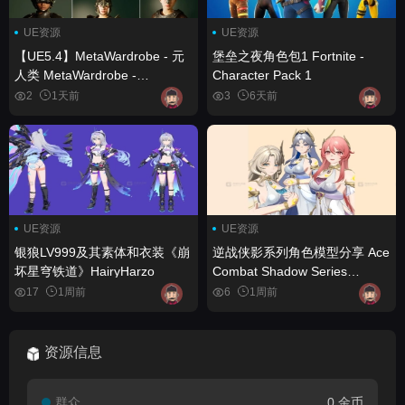
UE资源
UE资源
【UE5.4】MetaWardrobe - 元
堡垒之夜角色包1 Fortnite -
人类 MetaWardrobe -
Character Pack 1
Metahuman
2
1天前
3
6天前
UE资源
UE资源
银狼LV999及其素体和衣装《崩
逆战侠影系列角色模型分享 Ace
坏星穹铁道》HairyHarzo
Combat Shadow Series
Character Model Sharing
17
1周前
6
1周前
资源信息
群众
0 金币