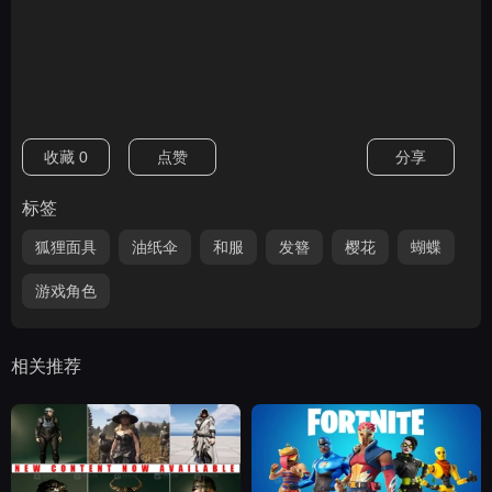
收藏
0
点赞
分享
标签
狐狸面具
油纸伞
和服
发簪
樱花
蝴蝶
游戏角色
相关推荐