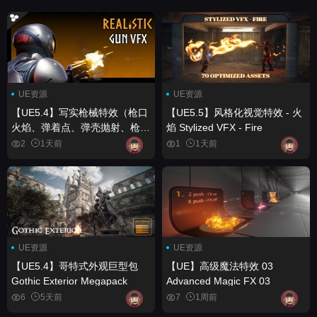
UE资源
UE资源
【UE5.4】写实枪械特效（枪口
【UE5.5】风格化视觉特效 - 火
火焰、弹着点、弹壳抛射、枪械
焰 Stylized VFX - Fire
特效、VFX） Realistic Gun
2
1天前
1
1天前
VFX (Muzzle Flash, Bullet
Impact, Ejections, Gun VFX,
VFX)
UE资源
UE资源
【UE5.4】哥特式外观巨型包
【UE】高级魔法特效 03
Gothic Exterior Megapack
Advanced Magic FX 03
6
5天前
7
1周前