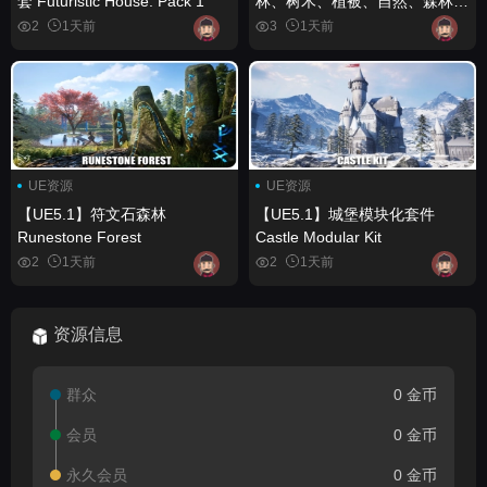
套 Futuristic House. Pack 1
林、树木、植被、自然、森林、
生物群系） Wildlands Stylized
2
1天前
3
1天前
Nature (Pine Forest, Trees,
Foliage, Nature, Forest,
Biome)
UE资源
UE资源
【UE5.1】符文石森林
【UE5.1】城堡模块化套件
Runestone Forest
Castle Modular Kit
2
1天前
2
1天前
资源信息
群众
0 金币
会员
0 金币
永久会员
0 金币