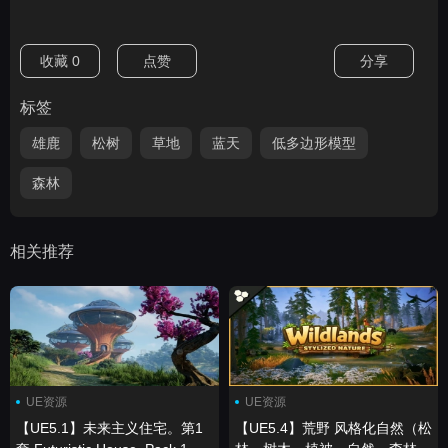
收藏
0
点赞
分享
标签
雄鹿
松树
草地
蓝天
低多边形模型
森林
相关推荐
UE资源
UE资源
【UE5.1】未来主义住宅。第1
【UE5.4】荒野 风格化自然（松