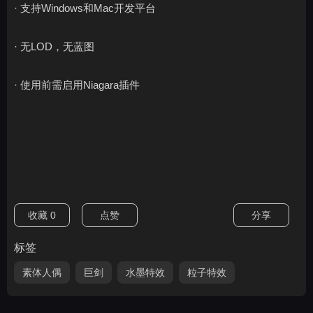
· 支持Windows和Mac开发平台
· 无LOD，无蓝图
· 使用前需启用Niagara插件
收藏
0
点赞
分享
标签
素体人偶
巨剑
水墨特效
粒子特效