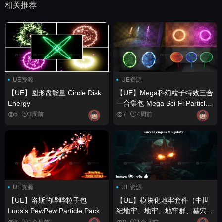
相关推荐
UE资源
UE资源
【UE】圆形盘能量 Circle Disk
【UE】Mega科幻粒子特效三合
Energy
一合集包 Mega Sci-Fi Particle
FX Bundle 3in1
5
3周前
7
4周前
UE资源
UE资源
【UE】洛斯的哔哔粒子包
【UE】模块化地牢套件（中世
Luos's PewPew Particle Pack
纪地牢、地牢、地牢群、墓穴、
陵墓、地下城） Modular