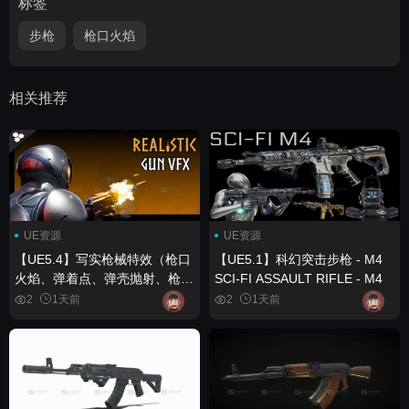
标签
步枪
枪口火焰
相关推荐
UE资源
UE资源
【UE5.4】写实枪械特效（枪口
【UE5.1】科幻突击步枪 - M4
火焰、弹着点、弹壳抛射、枪械
SCI-FI ASSAULT RIFLE - M4
特效、VFX） Realistic Gun
2
1天前
2
1天前
VFX (Muzzle Flash, Bullet
Impact, Ejections, Gun VFX,
VFX)