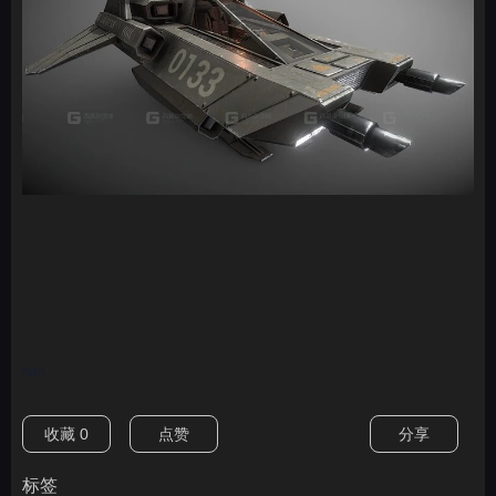
nan
收藏
0
点赞
分享
标签