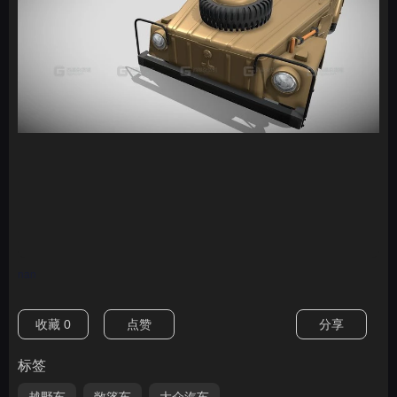
nan
收藏
0
点赞
分享
标签
越野车
敞篷车
大众汽车