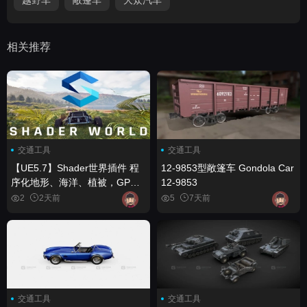
相关推荐
交通工具
交通工具
【UE5.7】Shader世界插件 程
12-9853型敞篷车 Gondola Car
序化地形、海洋、植被，GPU
12-9853
加速 Shader World Plugin
2
2天前
5
7天前
Procedural Terrain, Oceans,
Foliage, GPU-accelerated
交通工具
交通工具