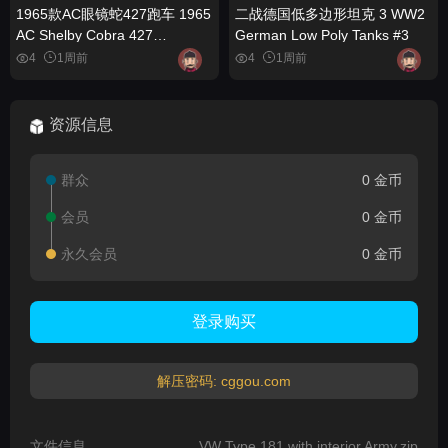
1965款AC眼镜蛇427跑车 1965
二战德国低多边形坦克 3 WW2
AC Shelby Cobra 427
German Low Poly Tanks #3
www.vecarz.com
4
1周前
4
1周前
资源信息
群众
0 金币
会员
0 金币
永久会员
0 金币
登录购买
解压密码: cggou.com
文件信息
VW Type 181 with interior Army.zip