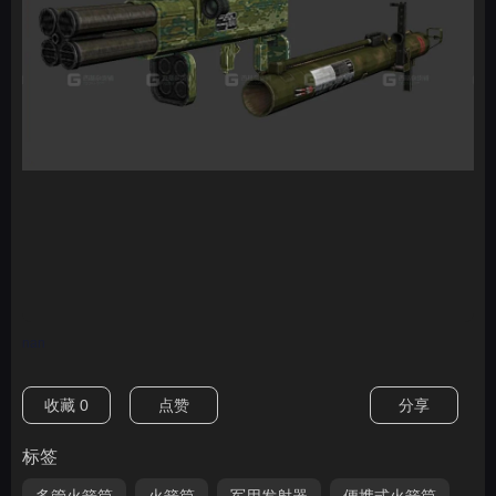
nan
收藏
0
点赞
分享
标签
多管火箭筒
火箭筒
军用发射器
便携式火箭筒