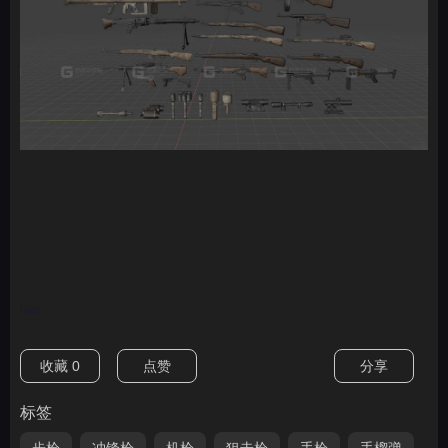
nan
收藏
0
点赞
分享
标签
步枪
冲锋枪
机枪
狙击枪
手枪
手榴弹