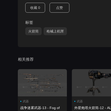
收藏
0
点赞
标签
火箭筒
枪械上机匣
相关推荐
武器
武器
战争迷雾武器-13 - Fog of
外星炮塔火箭筒-12 - AL