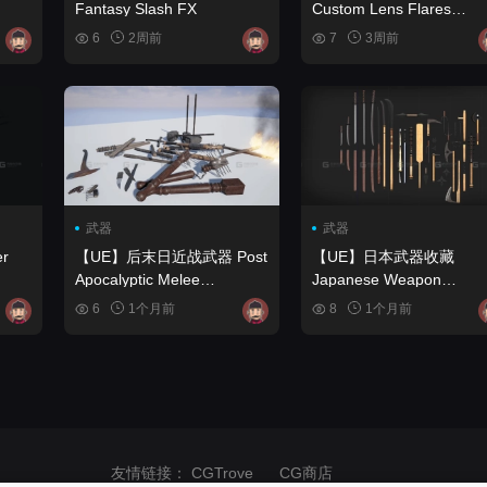
Fantasy Slash FX
Custom Lens Flares
Material
6
2周前
7
3周前
武器
武器
【UE】后末日近战武器 Post
【UE】日本武器收藏
Apocalyptic Melee
Japanese Weapon
Weapons
Collection
6
1个月前
8
1个月前
友情链接：
CGTrove
CG商店