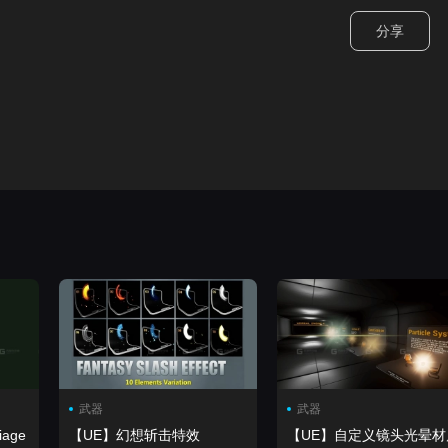
分享
武器
武器
【UE】幻想斩击特效
【UE】自定义镜头光晕材