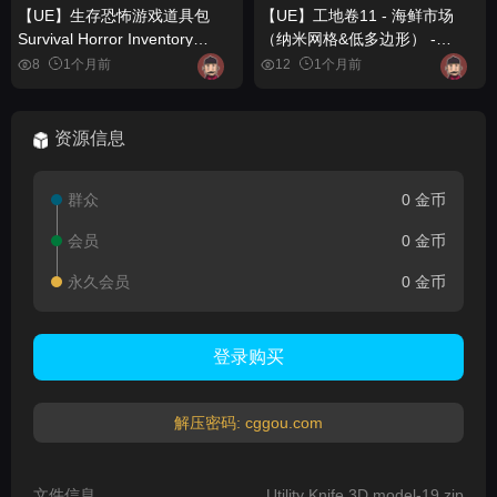
【UE】生存恐怖游戏道具包
【UE】工地卷11 - 海鲜市场
Survival Horror Inventory
（纳米网格&低多边形） -
Props Pack
Jobsite VOL.11
8
1个月前
12
1个月前
资源信息
群众
0 金币
会员
0 金币
永久会员
0 金币
登录购买
解压密码: cggou.com
文件信息
Utility Knife 3D model-19.zip