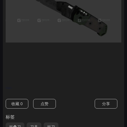
nan
收藏
0
点赞
分享
标签
折叠刀
刀具
折刀