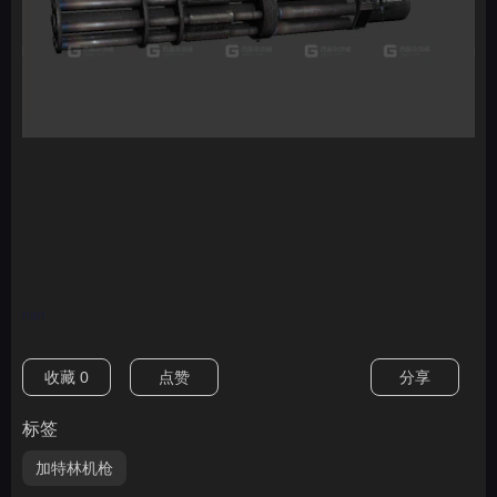
nan
收藏
0
点赞
分享
标签
加特林机枪