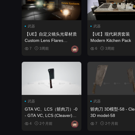
武器
武器
【UE】自定义镜头光晕材质
【UE】现代厨房套装
Custom Lens Flares
Modern Kitchen Pack
Material
7
3周前
6
3周前
武器
武器
GTA VC、LCS（斩肉刀）-0
斩肉刀 3D模型-58 - Cle
- GTA VC, LCS (Cleaver)
3D model-58
3D model-0
4
2个月前
7
2个月前