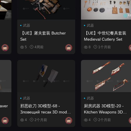
武器
武器
【UE】屠夫套装 Butcher
【UE】中世纪餐具套装
Set
Medieval Cutlery Set
5
4周前
8
1个月前
武器
武器
aver
邪恶砍刀 3D模型-68 -
厨房武器 3D模型-20 -
Зловещий тесак 3D model-
Kitchen Weapons 3D
68
model-20
4
2个月前
4
2个月前