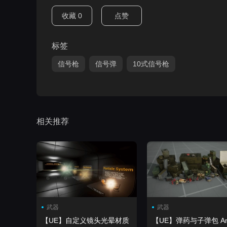
收藏
0
点赞
标签
信号枪
信号弹
10式信号枪
相关推荐
武器
武器
【UE】自定义镜头光晕材质
【UE】弹药与子弹包 Ammo