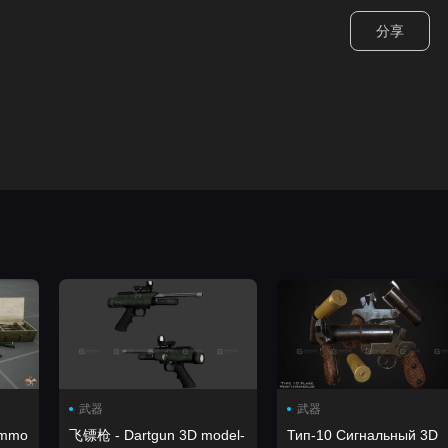
分享
武器
武器
飞镖枪 - Dartgun 3D model-
Тип-10 Сигнальный 3D