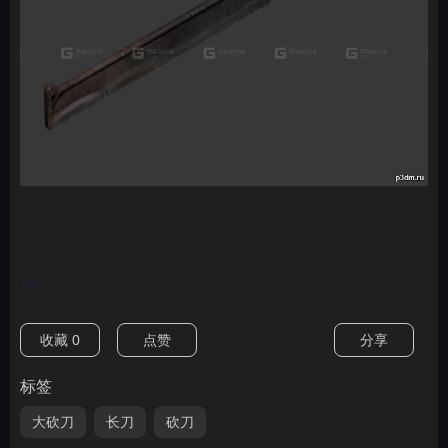
nan
收藏
0
点赞
分享
标签
大砍刀
长刀
砍刀