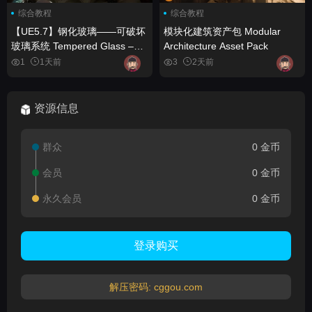
综合教程
综合教程
【UE5.7】钢化玻璃——可破坏
模块化建筑资产包 Modular
玻璃系统 Tempered Glass –
Architecture Asset Pack
Destructible Glass System
1
1天前
3
2天前
资源信息
群众
0 金币
会员
0 金币
永久会员
0 金币
登录购买
解压密码: cggou.com