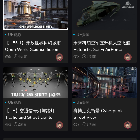
UE资源
UE资源
【UE5.1】开放世界科幻城市
未来科幻空军直升机太空飞船
Open World Science fiction
Futuristic Sci-Fi AirForce
City
HelicopterSpace Ship
5
4天前
3
1周前
UE资源
UE资源
【UE】交通信号灯与路灯
赛博朋克街景 Cyberpunk
Traffic and Street Lights
Street View
3
2周前
7
3周前