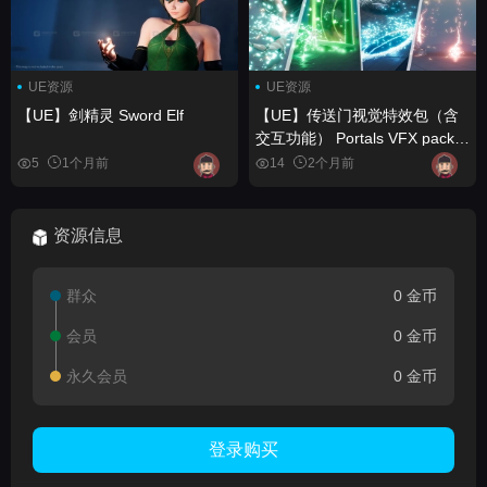
UE资源
UE资源
【UE】剑精灵 Sword Elf
【UE】传送门视觉特效包（含
交互功能） Portals VFX pack
(+ interactions)
5
1个月前
14
2个月前
资源信息
群众
0 金币
会员
0 金币
永久会员
0 金币
登录购买