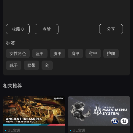
收藏
0
点赞
分享
标签
女性角色
盔甲
胸甲
肩甲
臂甲
护腿
靴子
腰带
剑
相关推荐
UE资源
UE资源