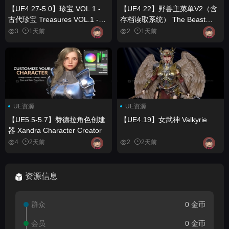
【UE4.27-5.0】珍宝 VOL.1 -
【UE4.22】野兽主菜单V2（含
古代珍宝 Treasures VOL.1 -
存档读取系统） The Beast
Ancient Treasures
Main Menu V2 (With Save
3
1天前
2
1天前
Load System)
UE资源
UE资源
【UE5.5-5.7】赞德拉角色创建
【UE4.19】女武神 Valkyrie
器 Xandra Character Creator
4
2天前
2
2天前
资源信息
群众
0 金币
会员
0 金币