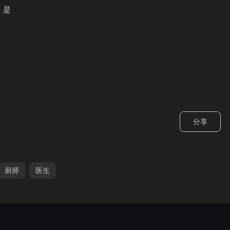
：是
分享
厨师
医生