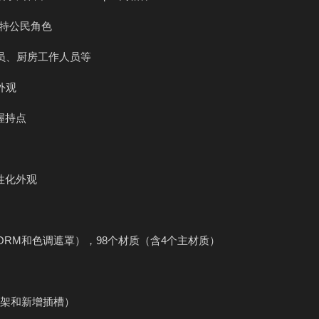
独特公民角色
员、厨房工作人员等
外观
握持点
性化外观
法线、ORM和色调遮罩），98个材质（含4个主材质）
E4骨架和新增插槽）