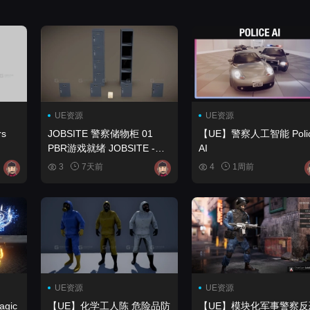
UE资源
UE资源
s
JOBSITE 警察储物柜 01
【UE】警察人工智能 Police
PBR游戏就绪 JOBSITE -
AI
Police Locker 01 - PBR
3
7天前
4
1周前
Game Ready
UE资源
UE资源
【UE】化学工人陈 危险品防
【UE】模块化军事警察反