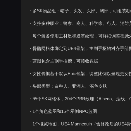
· 多SK物品组：帽子、头发、头部、胸部，可组装
· 支持多种职业：警察、商人、科学家、行人、消防
· 每个装备使用主材质和遮罩纹理，可详细调整视觉
· 骨骼网格体绑定到UE4骨架，主副手枢轴对齐手部
· 蓝图包含主副手插槽，可接收数据
· 女性骨架基于默认Epic骨架，调整比例以呈现更女
· 头部类型：白种人、亚洲人、深色皮肤
· 95个SK网格体，204个PBR纹理（Albedo、
· 1个角色蓝图和15个示例NPC蓝图
· 1个概览地图，UE4 Mannequin（含修改后的U