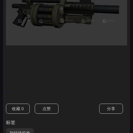
nan
收藏
0
点赞
分享
标签
加特林机枪