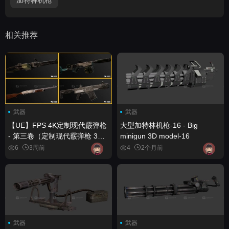
相关推荐
武器
武器
【UE】FPS 4K定制现代霰弹枪
大型加特林机枪-16 - Big
- 第三卷（定制现代霰弹枪 3D
minigun 3D model-16
武器模型） FPS 4K Custom
6
3周前
4
2个月前
Modern Shotguns - VOL.3
(Custom Modern Shotguns
Shotgun Weapon 3D)
武器
武器