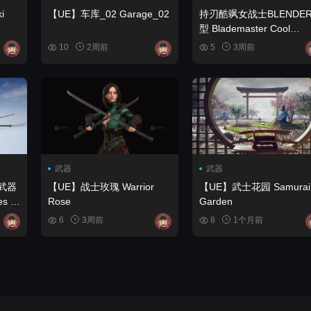
i
【UE】车库_02 Garage_02
持刃酷飒女战士BLENDE
型 Blademaster Cool
Female Warrior Blender
10
2周前
5
3周前
Model
武器
武器
本武器
【UE】战士玫瑰 Warrior
【UE】武士花园 Samurai
Rose
Garden
 Pack
6
3周前
8
1个月前