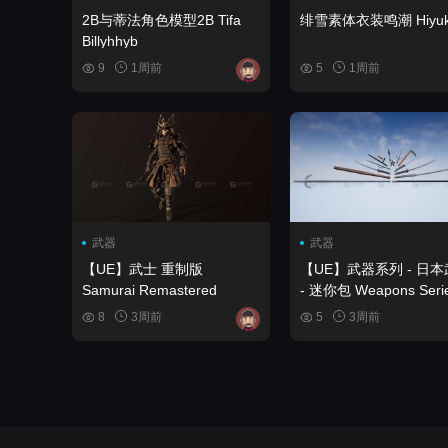
2B与蒂法角色模型2B Tifa
绯雪素体衣装鸣潮 Hiyuk
Billyhhyb
9
1周前
5
1周前
武器
武器
【UE】武士 重制版
【UE】武器系列 - 日
Samurai Remastered
- 迷你包 Weapons Series -
Japan Weapons - Mini
8
3周前
5
3周前