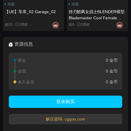
武器
武器
【UE】车库_02 Garage_02
持刃酷飒女战士BLENDER模型
Blademaster Cool Female
Warrior Blender Model
10
2周前
5
2周前
资源信息
群众
0 金币
会员
0 金币
永久会员
0 金币
登录购买
解压密码: cggou.com