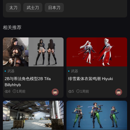
太刀
武士刀
日本刀
相关推荐
武器
武器
2B与蒂法角色模型2B Tifa
绯雪素体衣装鸣潮 Hiyuki
Billyhhyb
8
1周前
5
1周前