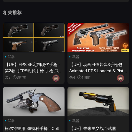
相关推荐
武器
武器
【UE】FPS 4K定制现代手枪 -
【UE】动画FPS装弹3手枪包
第2卷（FPS现代手枪 手枪 武
Animated FPS Loaded 3-Pistol
器） FPS 4K Custom Modern
Guns Pack
3
3周前
4
4周前
Handguns - VOL.2 ( FPS
Modern Handguns Handgun
Weapon )
武器
武器
柯尔特警用.38特种手枪 - Colt
【UE】未来主义战斗武器