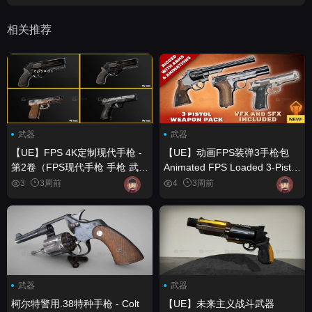
相关推荐
武器
武器
【UE】FPS 4K定制现代手枪 -
【UE】动画FPS装弹3手枪包
第2卷（FPS现代手枪 手枪 武
Animated FPS Loaded 3-Pistol
器） FPS 4K Custom Modern
Guns Pack
3
3周前
4
3周前
Handguns - VOL.2 ( FPS
Modern Handguns Handgun
Weapon )
武器
武器
柯尔特警用.38特种手枪 - Colt
【UE】未来主义战斗武器