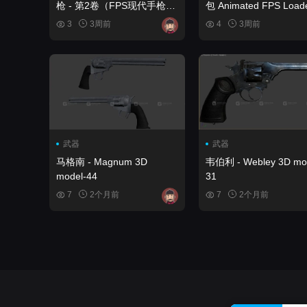
枪 - 第2卷（FPS现代手枪
包 Animated FPS Loaded
手枪 武器） FPS 4K
3-Pistol Guns Pack
3
3周前
4
3周前
Custom Modern Handguns
- VOL.2 ( FPS Modern
Handguns Handgun
Weapon )
武器
武器
马格南 - Magnum 3D
韦伯利 - Webley 3D mo
model-44
31
7
2个月前
7
2个月前