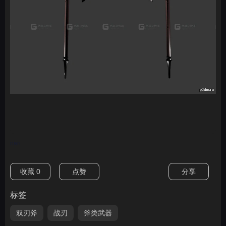
nan
收藏
0
点赞
分享
标签
双刃斧
战刃
斧类武器