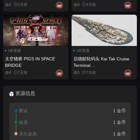
生物群系） Wildlands Stylized
2
1天前
6
4天前
Nature (Pine Forest, Trees,
Foliage, Nature, Forest,
Biome)
UE资源
UE资源
太空猪桥 PIGS IN SPACE
启德邮轮码头 Kai Tak Cruise
BRIDGE
Terminal
W404531845401062A0
4
7天前
5
7天前
资源信息
群众
1 金币
会员
1 金币
永久会员
1 金币