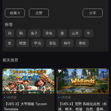
收藏
0
点赞
分享
标签
鸡
鹅
兔子
章鱼
鹿
山羊
牛
鱼
螃蟹
甲虫
老鼠
蜗牛
青蛙
相关推荐
UE资源
UE资源
【UE5.3】大亨模板 Tycoon
【UE5.4】荒野 风格化自然（松
Template
林、树木、植被、自然、森林、