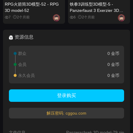
RPG火箭筒3D模型-52 - RPG
铁拳3训练型3D模型-5 -
3D model-52
Panzerfaust 3 Exerzier 3D
model-5
7
2个月前
6
2个月前
资源信息
群众
0 金币
会员
0 金币
永久会员
0 金币
登录购买
解压密码: cggou.com
文件信息
Panzerschrek 3D model-79.zip