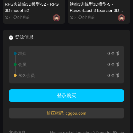
RPG火箭筒3D模型-52 - RPG
铁拳3训练型3D模型-5 -
3D model-52
Panzerfaust 3 Exerzier 3D
model-5
7
2个月前
6
2个月前
资源信息
群众
0 金币
会员
0 金币
永久会员
0 金币
登录购买
解压密码: cggou.com
文件信息
Heavy rocket launcher 3D model-69.zip