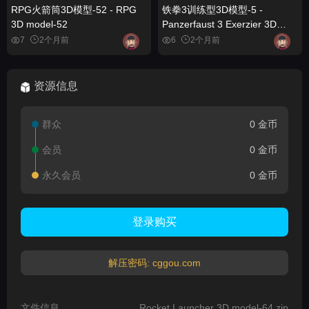
RPG火箭筒3D模型-52 - RPG
铁拳3训练型3D模型-5 -
3D model-52
Panzerfaust 3 Exerzier 3D
model-5
7
2个月前
6
2个月前
资源信息
群众
0 金币
会员
0 金币
永久会员
0 金币
登录购买
解压密码: cggou.com
文件信息
Rocket Launcher 3D model-64.zip