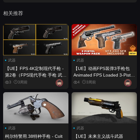
相关推荐
武器
武器
【UE】FPS 4K定制现代手枪 -
【UE】动画FPS装弹3手枪包
第2卷（FPS现代手枪 手枪 武
Animated FPS Loaded 3-Pistol
器） FPS 4K Custom Modern
Guns Pack
3
3周前
4
3周前
Handguns - VOL.2 ( FPS
Modern Handguns Handgun
Weapon )
武器
武器
柯尔特警用.38特种手枪 - Colt
【UE】未来主义战斗武器